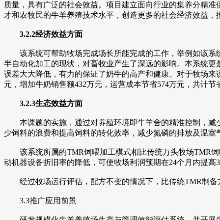
质量，具有广泛的社会效益。项目建立面向行业的集养分精准
才和农牧民的牛羊养殖技术水平，创造更多的社会经济效益，
3.2.2经济效益方面
该系统可帮助牧场完成场长所能完成的工作，举例如该系统所
半自动化加工的现状，对畜牧业产生了深远的影响。本系统更是
误差大大降低，有力的保证了奶牛的高产和健康。对于牧场来说，
元，增加牛奶销售额432万元，运营成本节省574万元，共计节省
3.2.3生态效益方面
本课题的实施，通过对养殖环境即牛羊舍的精准控制，减少有
少饲料的浪费和提高饲料的转化效率，减少氮磷的排放及温室气
该系统所属的TMR饲喂加工模式相比传统万头牧场TMR饲
动机器设备折旧率的降低，可使牧场利润预期在24个月内提高30
经过牧场运行评估，配方不变的情况下，比传统TMR制备方
3.3推广应用前景
研发规模化牛羊养殖场生产与管理效能评估系统，并开展牛