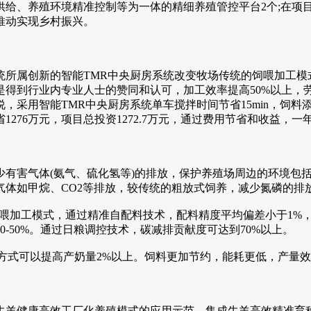
供给、养殖环境精准控制等为一体的精细养殖管控平台2个;在项
推动实现乡村振兴。
属创新的智能TMR中央厨房系统改变牧场传统的饲喂加工模
得到行业内专业人士的赞同和认可，加工效率提高50%以上，劳
采用智能TMR中央厨房系统单车搅拌时间节省15min，饲料添
1276万元，项目总投资1272.7万元，通过费用节省和收益，
害气体(氨气、硫化氢等)的排放，保护养殖场周边的环境包括
体如甲烷、CO2等排放，较传统的粗放式饲养，减少氮磷的排放
喂加工模式，通过精准自配料技术，配料精度平均偏差小于1%
-50%。通过日粮调控技术，碳减排贡献度可达到70%以上。
式可以提高产奶量2%以上。饲料更加节约，能耗更低，产量效
羊健康高效工厂化养殖模式的应用示范。集成牛羊高效精准育种